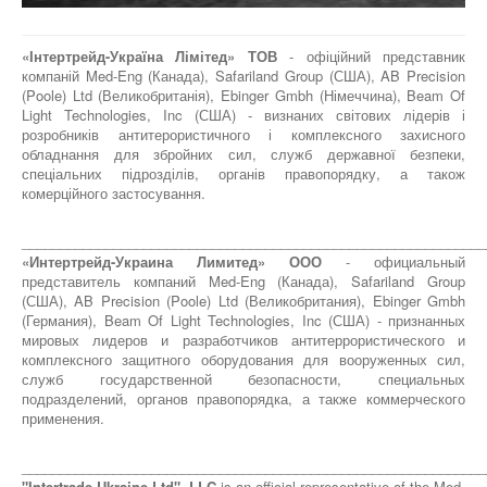
«Інтертрейд-Україна Лімітед» ТОВ
- офіційний представник
компаній Med-Eng (Канада), Safariland Group (США), AB Precision
(Poole) Ltd (Великобританія), Ebinger Gmbh (Німеччина), Beam Of
Light Technologies, Inc (США) - визнаних світових лідерів і
розробників антитерористичного і комплексного захисного
обладнання для збройних сил, служб державної безпеки,
спеціальних підрозділів, органів правопорядку, а також
комерційного застосування.
_____________________________________________________________
«Интертрейд-Украина Лимитед» ООО
- официальный
представитель компаний Med-Eng (Канада), Safariland Group
(США), AB Precision (Poole) Ltd (Великобритания), Ebinger Gmbh
(Германия), Beam Of Light Technologies, Inc (США) - признанных
мировых лидеров и разработчиков антитеррористического и
комплексного защитного оборудования для вооруженных сил,
служб государственной безопасности, специальных
подразделений, органов правопорядка, а также коммерческого
применения.
_____________________________________________________________
"Intertrade-Ukraine Ltd", LLC
is an official representative of the Med-