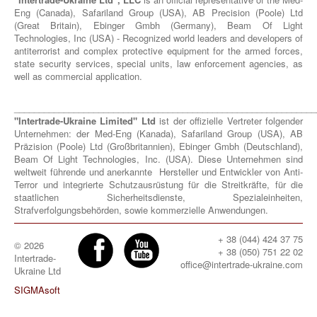
Eng (Canada), Safariland Group (USA), AB Precision (Poole) Ltd
(Great Britain), Ebinger Gmbh (Germany), Beam Of Light
Technologies, Inc (USA) - Recognized world leaders and developers of
antiterrorist and complex protective equipment for the armed forces,
state security services, special units, law enforcement agencies, as
well as commercial application.
_____________________________________________________________
"Intertrade-Ukraine Limited" Ltd
ist der offizielle Vertreter folgender
Unternehmen: der Med-Eng (Kanada), Safariland Group (USA), AB
Präzision (Poole) Ltd (Großbritannien), Ebinger Gmbh (Deutschland),
Beam Of Light Technologies, Inc. (USA). Diese Unternehmen sind
weltweit führende und anerkannte Hersteller und Entwickler von Anti-
Terror und integrierte Schutzausrüstung für die Streitkräfte, für die
staatlichen Sicherheitsdienste, Spezialeinheiten,
Strafverfolgungsbehörden, sowie kommerzielle Anwendungen.
+ 38 (044) 424 37 75
© 2026
+ 38 (050) 751 22 02
Intertrade-
office@intertrade-ukraine.com
Ukraine Ltd
SIGMAsoft