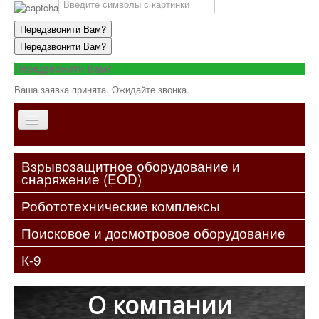
Передзвонити Вам?
Передзвонити Вам?
Передзвонити Вам?
Ваша заявка принята. Ожидайте звонка.
Главная
Взрывозащитное оборудование и
снаряжение (EOD)
О
компании
Робототехнические комплексы
Оборудование
Поисковое и досмотровое оборудование
Услуги
К-9
Контакты
О компании