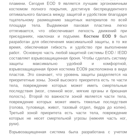
пламени. Сегодня EOD 9 является лучшим эргономичным
костюмом полного покрытия, достигнув беспрецедентного
оптимального баланса между защитой и удобством благодаря
тщательному размещению защитных материалов по всей
площади тела. Выдвижная паховая пластина легко
оттягивается, что обеспечивает легкость движений при
приседаниях, наклонах и подъеме.
Костюм EOD 9
был
разработан для обеспечения максимальной защиты, в то же
время, обеспечивая гибкость и удобство при выполнении
работ. Основную часть любой защитной системы EOD / IEDD
составляет взрывозащищенная броня. Чтобы сделать систему
защиты максимально удобной и комфортной,
взрывозащищенная броня костюма EOD9 расположена в виде
пластов. Это означает, что уровень защиты разделяется на
приоритетные зоны. Зоной высокого приоритета есть те части
тела, повреждение которых может иметь смертельные
последствия (мозг, спинной мозг, мягкие органы и брюшная
полость). Второй по важности зоной является части тела,
повреждение которых может иметь тяжелые последствия
(голова, туловище, живот, тазовый отдел, бедра до колен).
Третьей зоной приоритета есть части тела, повреждение
которых не несет смертельной угрозы (нижняя часть ног,
руки).
Взрывозащищенная система была разработана с учетом